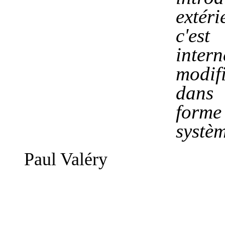
extér
c'est
int
modif
dans 
form
systèm
Paul Valéry